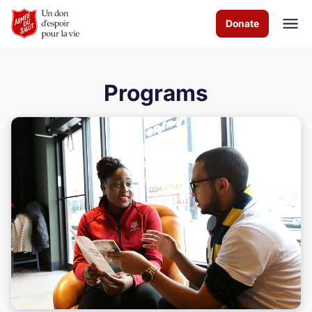
Skip to Main Content
Donate
Programs
À propos de nous
Services de culte
Les programmes
Actualités
Comment vous pouvez aider
Nous contacter
Volunteer